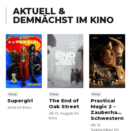
AKTUELL &
DEMNÄCHST IM KINO
Filme
Filme
Filme
Supergirl
The End of
Practical
Oak Street
Magic 2 –
Jetzt im Kino
Zauberhafte
Ab 13. August im
Schwestern
Kino
Ab 10.
September im