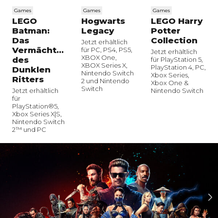
Games
Games
Games
LEGO
Hogwarts
LEGO Harry
Batman:
Legacy
Potter
Das
Collection
Jetzt erhältlich
Vermächtnis
für PC, PS4, PS5,
Jetzt erhältlich
XBOX One,
des
für PlayStation 5,
XBOX Series X,
PlayStation 4, PC,
Dunklen
Nintendo Switch
Xbox Series,
Ritters
2 und Nintendo
Xbox One &
Switch
Jetzt erhältlich
Nintendo Switch
für
PlayStation®5,
Xbox Series X|S,
Nintendo Switch
2™ und PC