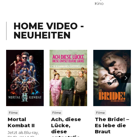
Kino
HOME VIDEO -
NEUHEITEN
Filme
Filme
Filme
Mortal
Ach, diese
The Bride! –
Kombat II
Lücke,
Es lebe die
diese
Braut
Jetzt als Blu-ray,