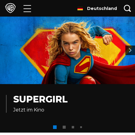
Deutschland
Filme
TV
Games & Apps
Brands
Presse
Experiences
SUPERGIRL
Jetzt im Kino
Licensing