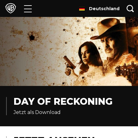
Deutschland
Filme
TV
Games & Apps
Brands
Presse
Experiences
DAY OF RECKONING
Jetzt als Download
Licensing