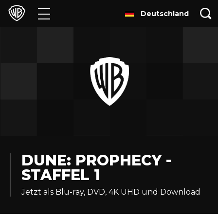
Deutschland
Filme
TV
Games & Apps
Brands
Presse
Experiences
DUNE: PROPHECY -
STAFFEL 1
Licensing
Jetzt als Blu-ray, DVD, 4K UHD und Download