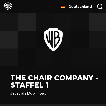
Deutschland
Filme
TV
Games & Apps
Brands
Presse
Experiences
THE CHAIR COMPANY -
STAFFEL 1
Licensing
Jetzt als Download