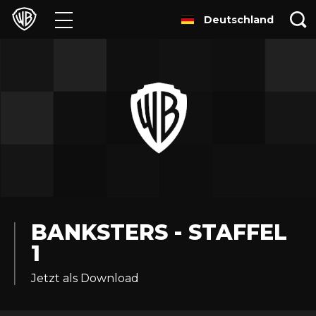
Deutschland
Filme
TV
Games & Apps
Brands
Presse
Experiences
BANKSTERS - STAFFEL
1
Licensing
Jetzt als Download