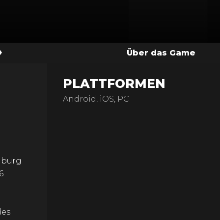
Über das Game
PLATTFORMEN
Android, iOS, PC
mburg
6
des