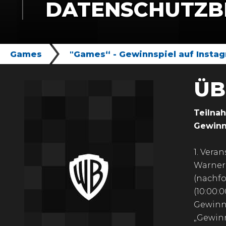
DATENSCHUTZB
Games
"Games“ - Gewinnspiel auf Inst
ÜB
Teilna
Gewinns
1. Veran
Warner 
(nachfo
(10:00:
Gewinn
„Gewinn