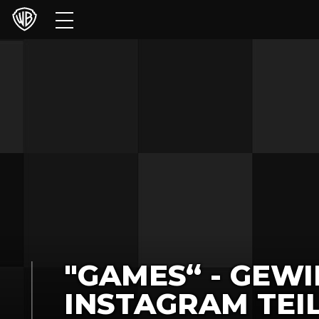
Filme
TV
Games & Apps
Brands
Presse
Experiences
Licensing
"GAMES“ - GEWI
INSTAGRAM TEI