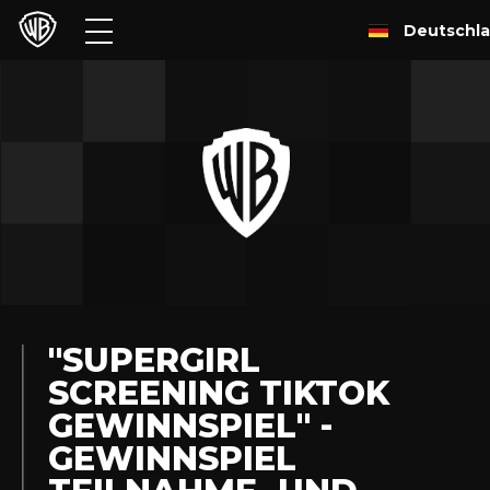
Deutschl
Filme
TV
Games & Apps
Brands
Presse
Experiences
"SUPERGIRL
SCREENING TIKTOK
Licensing
GEWINNSPIEL" -
GEWINNSPIEL