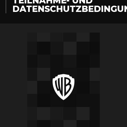
TEILNAHME- UND
DATENSCHUTZBEDINGU