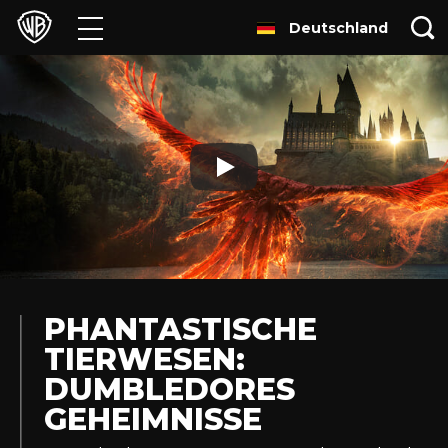
Deutschland
Filme
TV
Games & Apps
Brands
Presse
Experiences
PHANTASTISCHE
TIERWESEN:
Licensing
DUMBLEDORES
GEHEIMNISSE