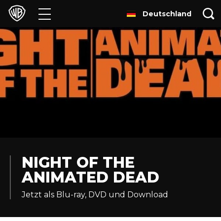
Deutschland
Filme
TV
Games & Apps
Brands
Presse
Experiences
NIGHT OF THE
ANIMATED DEAD
Licensing
Jetzt als Blu-ray, DVD und Download