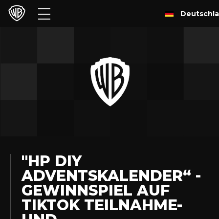
Deutschl
Filme
TV
Games & Apps
Brands
Presse
Experiences
"HP DIY
ADVENTSKALENDER“ -
Licensing
GEWINNSPIEL AUF
TIKTOK TEILNAHME-