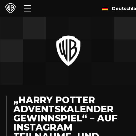
Deutschl
Filme
TV
Games & Apps
Brands
Presse
Experiences
„HARRY POTTER
ADVENTSKALENDER
Licensing
GEWINNSPIEL“ – AUF
INSTAGRAM