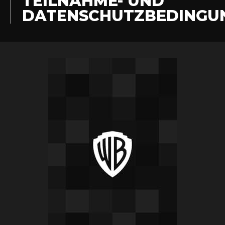
TEILNAHME- UND
DATENSCHUTZBEDINGU