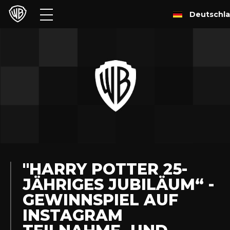
Deutschl
Filme
TV
Games & Apps
Brands
Presse
Experiences
"HARRY POTTER 25-
JÄHRIGES JUBILÄUM“ -
Licensing
GEWINNSPIEL AUF
INSTAGRAM