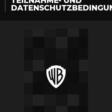
TEILNAHME- UND
DATENSCHUTZBEDINGU