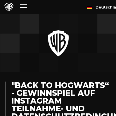
Deutschl
Filme
TV
Games & Apps
Brands
Presse
Experiences
"BACK TO HOGWARTS“
- GEWINNSPIEL AUF
Licensing
INSTAGRAM
TEILNAHME- UND