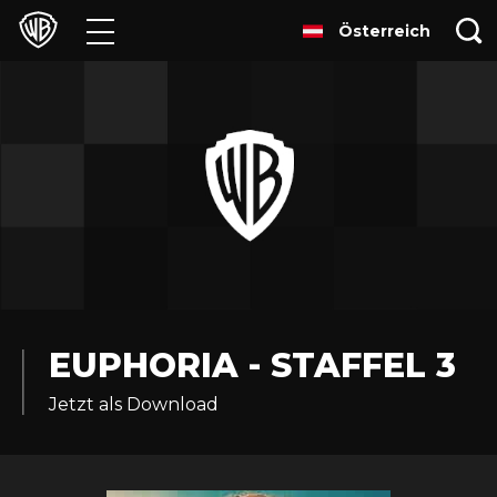
Österreich
Filme
TV
Games & Apps
Brands
Presse
Experiences
EUPHORIA - STAFFEL 3
Jetzt als Download
Licensing