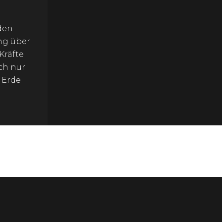
den
ng über
Kräfte
ch nur
r Erde