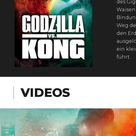
des Gig
Waisen
Bindung
Weg des
den Erd
ausgelö
ein kle
führt.
VIDEOS