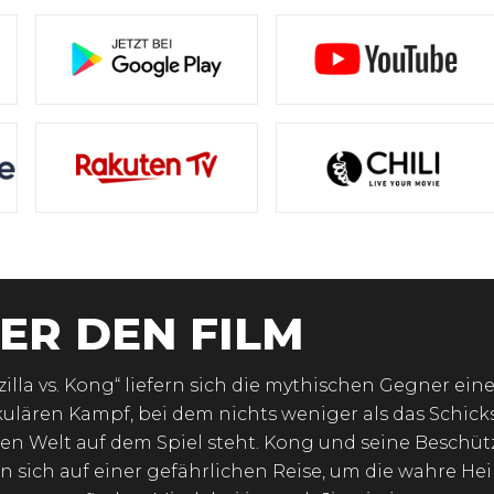
ER DEN FILM
zilla vs. Kong“ liefern sich die mythischen Gegner ein
ulären Kampf, bei dem nichts weniger als das Schicks
n Welt auf dem Spiel steht. Kong und seine Beschüt
n sich auf einer gefährlichen Reise, um die wahre He