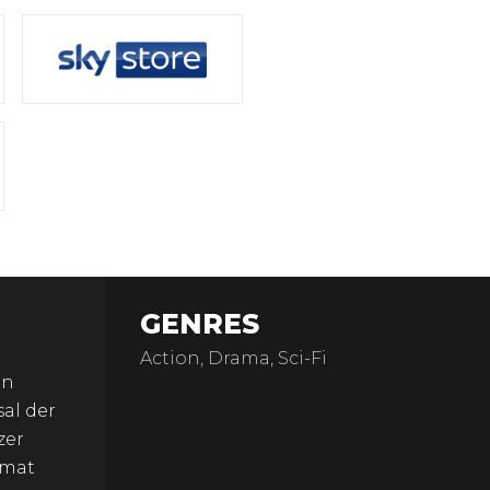
GENRES
Action, Drama, Sci-Fi
en
al der
zer
imat