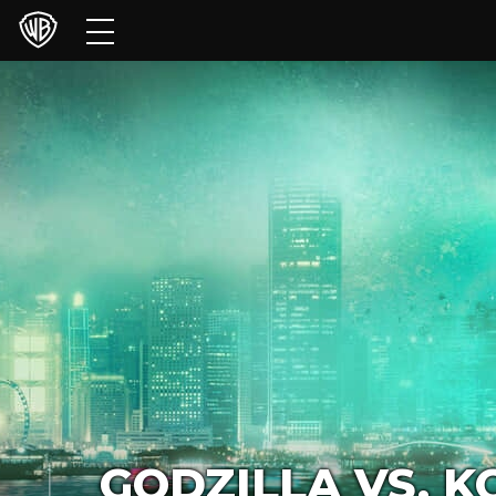
Filme
TV
Games & Apps
Brands
Presse
Experiences
Licensing
GODZILLA VS. K