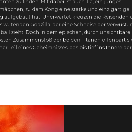
anten zu finden. Mit dabei ist auch Jia, ein junges
mädchen, zu dem Kong eine starke und einzigartige
 aufgebaut hat. Unerwartet kreuzen die Reisenden 
 wütenden Godzilla, der eine Schneise der Verwüstu
ball zieht. Doch in dem epischen, durch unsichtbare 
sten Zusammenstoß der beiden Titanen offenbart si
iner Teil eines Geheimnisses, das bis tief ins Innere de