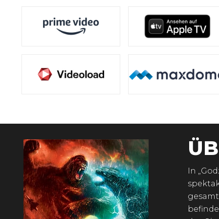
ÜB
In „God
spektak
gesamte
befinde