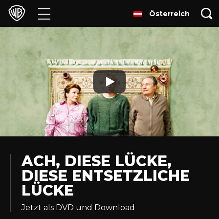
Österreich
Filme
TV
Games & Apps
Brands
Presse
Experiences
ACH, DIESE LÜCKE,
DIESE ENTSETZLICHE
Licensing
LÜCKE
Jetzt als DVD und Download