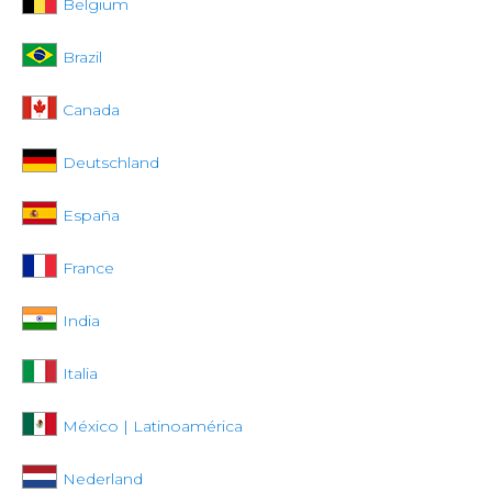
Belgium
Brazil
Canada
Deutschland
España
France
India
Italia
México | Latinoamérica
Nederland