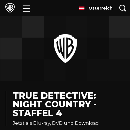
Österreich
Filme
TV
Games & Apps
Brands
Presse
Experiences
TRUE DETECTIVE:
NIGHT COUNTRY -
Licensing
STAFFEL 4
Jetzt als Blu-ray, DVD und Download