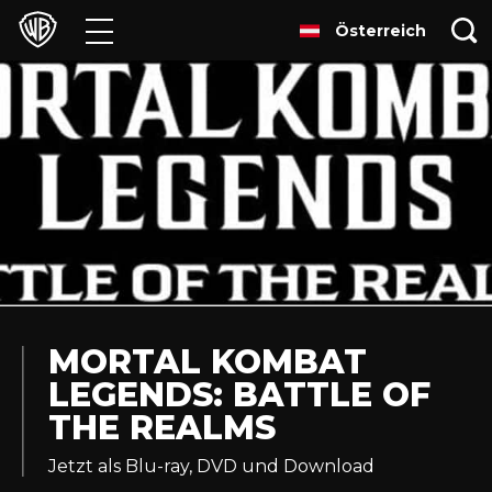
Österreich
Filme
TV
Games & Apps
Brands
Presse
Experiences
MORTAL KOMBAT
LEGENDS: BATTLE OF
Licensing
THE REALMS
Jetzt als Blu-ray, DVD und Download