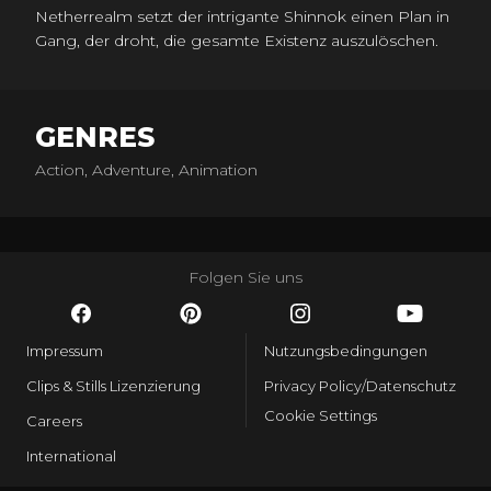
Netherrealm setzt der intrigante Shinnok einen Plan in
Gang, der droht, die gesamte Existenz auszulöschen.
Das Universum schaut zu, und es geht um alles oder
nichts!
GENRES
Action, Adventure, Animation
Folgen Sie uns
Impressum
Nutzungsbedingungen
Clips & Stills Lizenzierung
Privacy Policy/Datenschutz
Cookie Settings
Careers
International